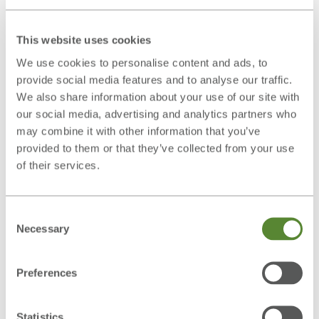
Allgemeine Nutzungs- und
Geschäftsbedingungen
ersetzt. Diese
This website uses cookies
erscheinen bei der Installation und sind im
We use cookies to personalise content and ads, to
Menüpunkt
"Hilfe"
einsehbar.
provide social media features and to analyse our traffic.
Die
Datenschutzerklärung
wurde
We also share information about your use of our site with
aktualisiert.
our social media, advertising and analytics partners who
Überarbeitetes RehaCom®-Handbuch
may combine it with other information that you’ve
Wichtige
Warnhinweise
gemäß MDR
provided to them or that they’ve collected from your use
hinzugefügt (bitte nach der Installation
of their services.
lesen).
Die
Zweckbestimmung
wurde
präzisiert
.
Consent
Kapitel „Diagnostik und Screening“ →
Necessary
Selection
umbenannt in
„Nutzung von RehaCom®
Screenings“
mit detaillierten
Preferences
Anwendungshinweisen.
Versionsnummer
wird nun direkt im
Handbuch ausgewiesen.
Statistics