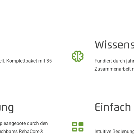
Wissensc
l. Komplettpaket mit 35
Fundiert durch jah
Zusammenarbeit mi
ung
Einfach 
rapieangebote durch den
 buchbares RehaCom®
Intuitive Bedienun