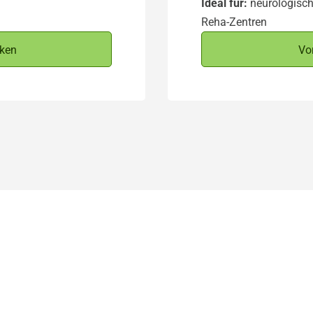
Ideal für:
neurologische
Reha-Zentren
cken
Vor
le von RehaCom® auf