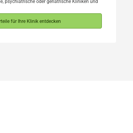
, psychiatrische oder geriatrische Kliniken und
teile für Ihre Klinik entdecken
 einen Blick