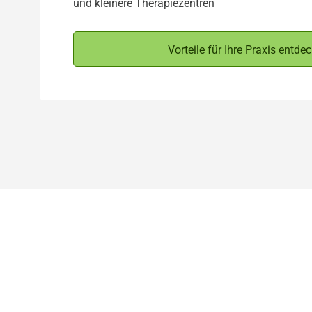
und kleinere Therapiezentren
Vorteile für Ihre Praxis entde
Alle Vortei