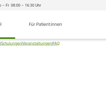
 – Fr 08:00 – 16:30 Uhr
l
Für Patient:innen
s
|
Schulungen
|
Veranstaltungen
|
FAQ
r
apie in
nik