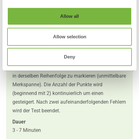
Messung der visuell-räumlichen
Allow all
Gedächtnisfunktionen (visuell
räumliche Merkspanne) und bestimmter Aspekte
Allow selection
des Arbeitsgedächtnisses
Auf dem Bildschirm sind zehn Punkte kreisförmig
Deny
angeordnet. Punkte an verschiedenen Positionen
leuchten nacheinander auf. Aufgabe ist, die Punkte
in derselben Reihenfolge zu markieren (unmittelbare
Merkspanne). Die Anzahl der Punkte wird
(beginnend mit 2) kontinuierlich um einen
gesteigert. Nach zwei aufeinanderfolgenden Fehlern
wird der Test beendet.
Dauer
3 - 7 Minuten