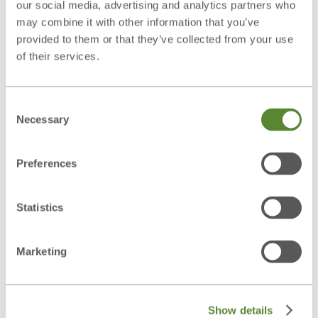
our social media, advertising and analytics partners who
4 - 5 Minuten (max. 8 Minuten)
may combine it with other information that you’ve
provided to them or that they’ve collected from your use
Inhalt
of their services.
24 zweistellige Zahlen
Sprachen
Consent
27
Necessary
Selection
Preferences
Arbeitsgedächtnis (PUME)
Statistics
Marketing
Show details