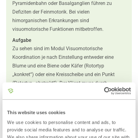
Pyramidenbahn oder Basalganglien führen zu
Defiziten der Feinmotorik. Bei vielen
hirnorganischen Erkrankungen sind
visuomotorische Funktionen mitbetroffen.
Aufgabe
Zu sehen sind im Modul Visuomotorische
Koordination je nach Einstellung entweder eine
Blume und eine Biene oder Käfer (Rotortyp
„konkret“) oder eine Kreisscheibe und ein Punkt
(Rotortyp „abstrakt“). Der Klient muss durch
Bewegung des Joysticks oder der Maus dafür
sorgen, dass die Biene bzw. der Punkt auf der Blüte
bzw. der Kreisscheibe verweilt.
This website uses cookies
Trainingsmaterial
We use cookies to personalise content and ads, to
Um das Training, insbesondere für Kinder,
provide social media features and to analyse our traffic.
interessanter und abwechslungsreicher zu gestalten,
We also share information about your use of our site with