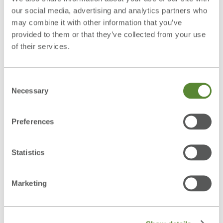
our social media, advertising and analytics partners who
werden im Modus „konkret“ 25 Bildpaare als
may combine it with other information that you’ve
Rotor/Cursor genutzt. Die Schwierigkeit wird durch
provided to them or that they’ve collected from your use
die Größe der Kreisscheibe, die Geschwindigkeit, mit
of their services.
der sich die Scheibe bewegt und die Art der
Bewegungsbahn (z. B. unvorhersehbare
Consent
Richtungsänderungen, Kurven) bestimmt.
Necessary
Selection
Sprachen
Deutsch, Englisch, Französisch, Spanisch,
Preferences
Portugiesisch, Italienisch, Griechisch, Schwedisch,
Finnisch, Dänisch, Niederländisch, Belgisch
Statistics
(Niederl.), Russisch
Level
96
Marketing