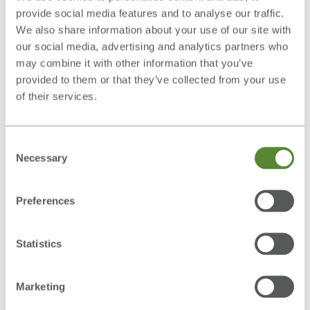
Personalabteilung sind Dienstpläne zu erstellen,
provide social media features and to analyse our traffic.
Aufgaben in Terminpläneeinzuarbeiten und
We also share information about your use of our site with
Textinhalte in Struktogramme zu übertragen.
our social media, advertising and analytics partners who
may combine it with other information that you’ve
Trainingsmaterial
provided to them or that they’ve collected from your use
Die Szenarien werden adaptiv in 5
of their services.
Schwierigkeitsstufen gesteigert, z. B. über die
Anzahl und Offensichtlichkeit der Fehler, über die
Consent
Länge des Textes und die Komplexität der Sätze
Necessary
Selection
oder über die Anzahl der Mitarbeiter und
Terminüberschneidungen. Authentische
Preferences
Geschäftsbriefe, Bewerbungen, Anschreiben,
Textdokumente können vergrößert und verkleinert
werden. Ein mehrstufiges Hilfe-System unterstützt
Statistics
den Trainierenden bei seinen abwechslungsreichen
Aufgaben.
Marketing
Sprachen