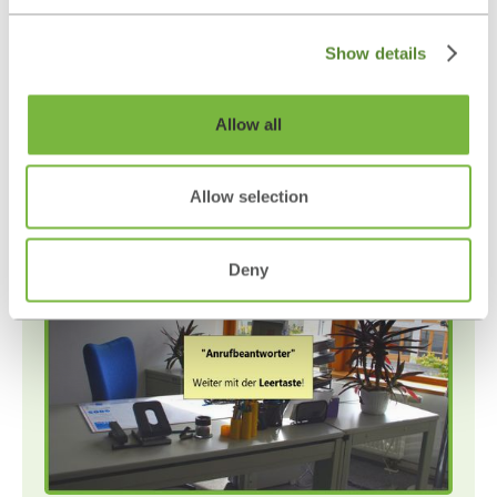
Deutsch
Show details
Level
5
Allow all
Übungen Gedächtnis (GEDA)
Allow selection
RehaCom® Classic
Deny