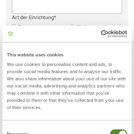
Art der Einrichtung*
Praxis
Klinik
Name des Ansprechpartners
Vorname*
Nachname*
This website uses cookies
We use cookies to personalise content and ads, to
E-Mail Adresse*
provide social media features and to analyse our traffic.
We also share information about your use of our site with
our social media, advertising and analytics partners who
may combine it with other information that you’ve
Rufnummer
provided to them or that they’ve collected from your use
of their services.
Mit den Absenden des Formulars erklären sie sich mit
der Verarbeitung Ihrer Daten gemäß unserer
Consent
Necessary