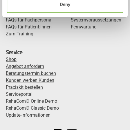
Deny
Screenings
Studien
Mediathek
Trust Center
FAQs für Fachpersonal
Systemvoraussetzungen
FAQs für Patient:innen
Fernwartung
Zum Training
Service
Shop
Angebot anfordern
Beratungstermin buchen
Kunden werben Kunden
Praxiskit bestellen
Serviceportal
RehaCom® Online Demo
RehaCom® Classic Demo
Update-Informationen