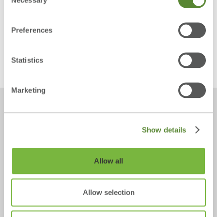
Datenschutzerklärung
einverstanden.
Selection
Preferences
Statistics
Marketing
Show details
Mit RehaCom® trainieren Sie kognitive Fähigkeiten
gezielt – in der Praxis, Klinik oder eigenständig von
Allow all
Zuhause.
Allow selection
RehaCom®
Ressourcen
Therapiemodule
RehaCom® Schulungen